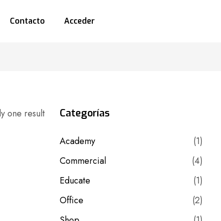
Contacto
Acceder
Categorías
y one result
Academy
(1)
Commercial
(4)
Educate
(1)
Office
(2)
Shop
(1)