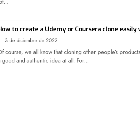
ot...
How to create a Udemy or Coursera clone easily 
LearnPress
3 de diciembre de 2022
Of course, we all know that cloning other people’s products
a good and authentic idea at all. For...